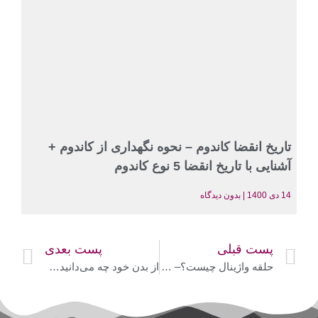
تاریخ انقضا کاندوم – نحوه نگهداری از کاندوم +
آشنایی با تاریخ انقضا 5 نوع کاندوم
14 دی 1400
بدون دیدگاه
پست قبلی
پست بعدی
حلقه واژینال چیست؟– قراردادن 2 مرحله‌ای حلقه ضدبارداری + عملکرد حلقه واژینال
از بدن خود چه می‌دانید؟ این داستان: هورمون‌ها! – 1) هورمون استروژن