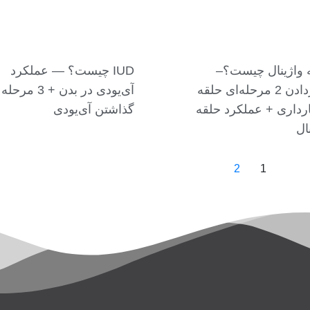
 واژینال چیست؟–
IUD چیست؟ — عملکرد
قراردادن 2 مرحله‌ای حلقه
آی‌یو‌دی در بدن + 
رداری + عملکرد حلقه
گذاشتن آی‌یو‌دی
ال
2
1